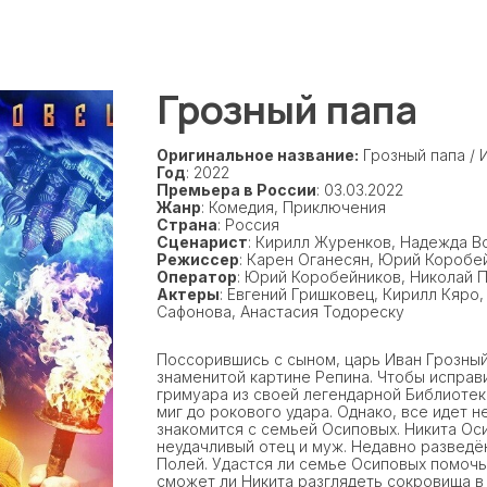
Грозный папа
Оригинальное название:
Грозный папа / 
Год
: 2022
Премьера в России
: 03.03.2022
Жанр
: Комедия, Приключения
Страна
: Россия
Сценарист
: Кирилл Журенков, Надежда 
Режиссер
: Карен Оганесян, Юрий Коробе
Оператор
: Юрий Коробейников, Николай 
Актеры
: Евгений Гришковец, Кирилл Кяро,
Сафонова, Анастасия Тодореску
Поссорившись с сыном, царь Иван Грозный
знаменитой картине Репина. Чтобы испра
гримуара из своей легендарной Библиотек
миг до рокового удара. Однако, все идет н
знакомится с семьей Осиповых. Никита Оси
неудачливый отец и муж. Недавно разведён
Полей. Удастся ли семье Осиповых помочь
сможет ли Никита разглядеть сокровища в