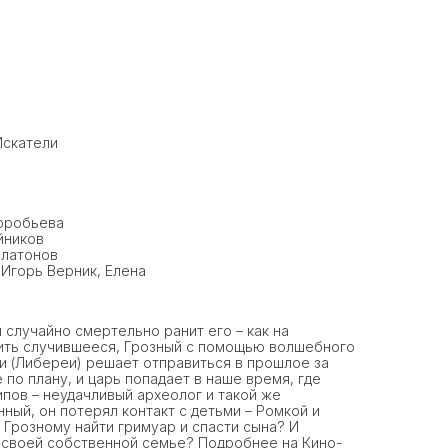
Искатели
Воробьева
йников
Платонов
 Игорь Верник, Елена
 случайно смертельно ранит его – как на
вить случившееся, Грозный с помощью волшебного
и (Либереи) решает отправиться в прошлое за
е по плану, и царь попадает в наше время, где
пов – неудачливый археолог и такой же
ный, он потерял контакт с детьми – Ромкой и
 Грозному найти гримуар и спасти сына? И
 своей собственной семье? Подробнее на Кино-