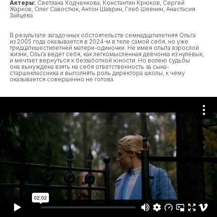
Актеры:
Светлана Ходченкова, Константин Крюков, Сергей
Жарков, Олег Савостюк, Антон Шаврин, Глеб Шевнин, Анастасия
Зайцева
В результате загадочных обстоятельств семнадцатилетняя Ольга
из 2005 года оказывается в 2024-м в теле самой себя, но уже
тридцатишестилетней матери-одиночки. Не имея опыта взрослой
жизни, Ольга ведет себя, как легкомысленная девчонка из нулевых,
и мечтает вернуться к беззаботной юности. Но волею судьбы
она вынуждена взять на себя ответственность за сына-
старшеклассника и выполнять роль директора школы, к чему
оказывается совершенно не готова.