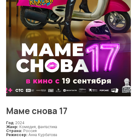
Маме снова 17
Год
: 2024
Жанр:
Комедия, фантастика
Страна:
Россия
Режиссер:
Анна Курбатова