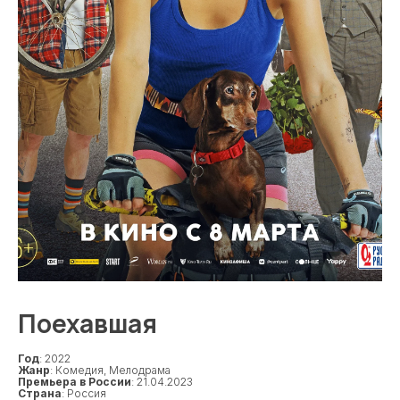
Поехавшая
Год
: 2022
Жанр
: Комедия, Мелодрама
Премьера в России
: 21.04.2023
Страна
: Россия