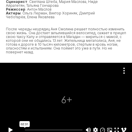
Сценарист
: Светлана Штеба, Мария Маслова, Нжде
Айрапетян, Татьяна Гончарова
Режиссер
: Антон Маслов
Актеры
: Ольга Лерман, Виктор Хориняк, Дмитрий
Чеботарёв, Елена Яковлева
После череды неурядиц Аня Смолина решает полностью изменить
свою жизнь. Она достает запылившийся велосипед, сажает в прицеп
свою таксу Капу и отправляется в Магадан — мириться с мамой, с
которой они не общались 13 лет. Жительница мегаполиса, Аня, не
готова к дороге в 10 тысяч километров, стертым в кровь ногам,
опасностям и испытаниям. Она поймет это уже в пути. Но не
повернет назад.