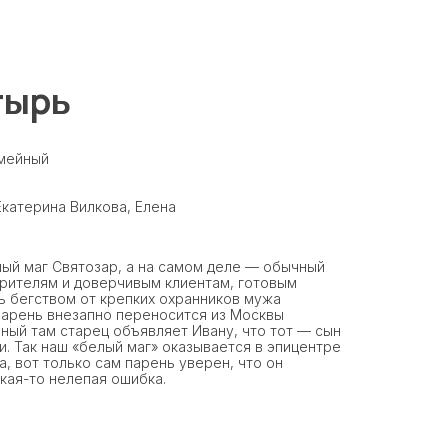
тырь
емейный
Екатерина Вилкова, Елена
лый маг Святозар, а на самом деле — обычный
зрителям и доверчивым клиентам, готовым
ь бегством от крепких охранников мужа
парень внезапно переносится из Москвы
ный там старец объявляет Ивану, что тот — сын
и. Так наш «белый маг» оказывается в эпицентре
, вот только сам парень уверен, что он
акая-то нелепая ошибка.