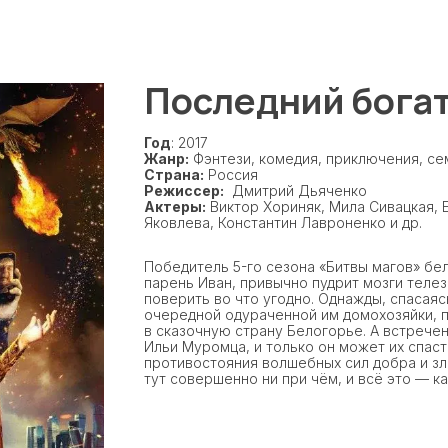
Последний бога
Год
: 2017
Жанр:
Фэнтези, комедия, приключения, с
Страна:
Россия
Режиссер:
Дмитрий Дьяченко
Актеры:
Виктор Хориняк, Мила Сивацкая, 
Яковлева, Константин Лавроненко и др.
Победитель 5-го сезона «Битвы магов» бе
парень Иван, привычно пудрит мозги теле
поверить во что угодно. Однажды, спасаяс
очередной одураченной им домохозяйки, 
в сказочную страну Белогорье. А встречен
Ильи Муромца, и только он может их спаст
противостояния волшебных сил добра и зла
тут совершенно ни при чём, и всё это — к