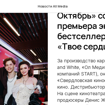
23 марта в 
Новости All Media
Октябрь» с
премьера э
бестселлер
«Твое серд
За производство кар
and White, «Ол Меди
компаний START), он
«Свердловская кино
кино. Дистрибьютор
На сцене кинотеатр
продюсеры Денис Жал