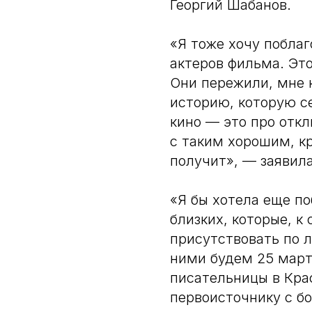
Георгий Шабанов.
«Я тоже хочу поблаг
актеров фильма. Эт
Они пережили, мне 
историю, которую се
кино — это про откл
с таким хорошим, к
получит», — заявил
«Я бы хотела еще п
близких, которые, к
присутствовать по 
ними будем 25 март
писательницы в Крас
первоисточнику с б