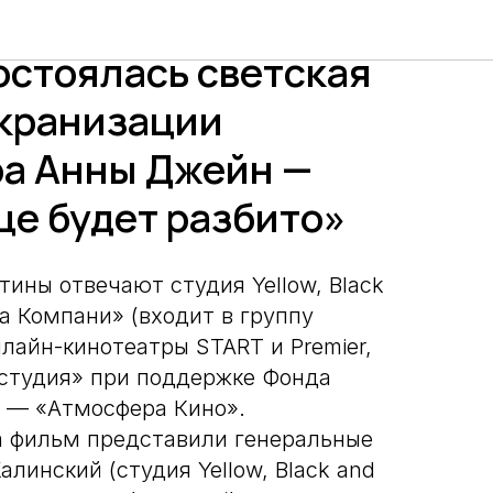
кинотеатре «КАРО 11
остоялась светская
кранизации
а Анны Джейн —
це будет разбито»
тины отвечают студия Yellow, Black
а Компани» (входит в группу
лайн-кинотеатры START и Premier,
студия» при поддержке Фонда
 — «Атмосфера Кино».
а фильм представили генеральные
инский (студия Yellow, Black and