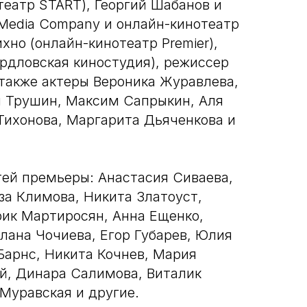
театр START), Георгий Шабанов и
 Media Company и онлайн-кинотеатр
хно (онлайн-кинотеатр Premier),
рдловская киностудия), режиссер
 также актеры Вероника Журавлева,
н Трушин, Максим Сапрыкин, Аля
Тихонова, Маргарита Дьяченкова и
тей премьеры: Анастасия Сиваева,
за Климова, Никита Златоуст,
рик Мартиросян, Анна Ещенко,
лана Чочиева, Егор Губарев, Юлия
Барнс, Никита Кочнев, Мария
й, Динара Салимова, Виталик
Муравская и другие.