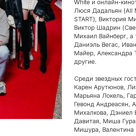
White и онлайн-кино
Люся Дадальян (All
START), Виктория Ми
Виктор Шадрин (Све
Михаил Вайнберг, а
Даниэль Вегас, Ива
Майер, Александра 
другие.
Среди звездных гос
Карен Арутюнов, Ли
Марьяна Локель, Га
Гевонд Андреасян, А
Михалкова, Дэниел 
Давитая, Миша Гура
Мишура, Валентина 